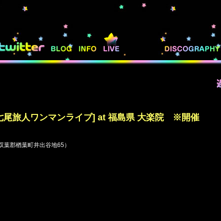
~ 七尾旅人ワンマンライブ] at 福島県 大楽院 ※開催
島県双葉郡楢葉町井出谷地65）