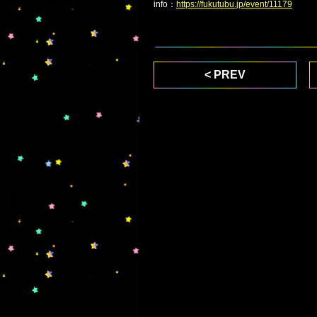
info：
https://fukutubu.jp/event/11179
< PREV