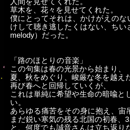
人間を見せてくれた。
草木を、花々を見せてくれた。
僕にとってそれは、かけがえのな
けして聴き逃したくはない、ちいさな旋
melody）だった。
「路のほとりの音楽」
この句集は春の光景から始まり、
夏、秋をめぐり、峻厳な冬を越え
再び春へと回帰していくが、
これは単純に希望や生命の暗喩と
い。
あらゆる痛苦をその身に抱え、宙
まだ鋭い寒気の残る北国の初春、3.
と、何度でも誠音さんは立ち返り