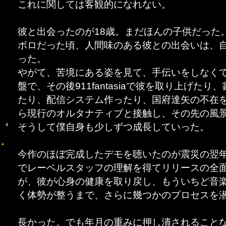
これに関しては客観的になれない。
彼と出会ったのが18歳。まだほんの子供だった
ボロだった頃、人間味のある彼との出会いは、
った。
やがて、苦境にある姿を見て、手伝いをしなくて
盤で、その後911fantasiaで彼を取り上げた
たり、配信システム作ったり、国府達矢の不在
ら現行のオルタナティブと接触し、その先の風
そうして僕自身も少しずつ成長していった。
今作のほぼ完成したデモを聴いたのが震災の翌
でレーベルスタッフの理解を得てリリースの全
が、彼が心身の健康を取り戻し、もういちど音
く体勢が整うまで、さらに幾つかのプロセスを
長かった。でも年月の重みに押し潰されること