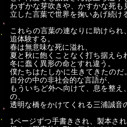
わずかな芽吹きや、かすかな死も
立した言葉で世界を掬いあげ続け
これらの言葉の連なりに助けられ
追体験する。
春は無意味な死に溢れ、
夏と秋に飽くことなく打ち据えら
冬に蠢く異形の命とすれ違う。
僕たちはたしかに生きてきたのだ
自分の中の非社会的な言語が、
もういちど外へ向けて、息を整え
の、
透明な橋をかけてくれる三浦誠音
1ページずつ手書きされ、製本さ