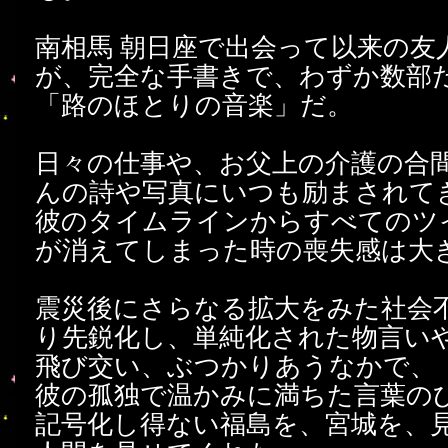
南相馬 朝日座で出会って以来の友
が、完全な手書きで、わずか数部
「路のほとりの音楽」だ。
日々の仕事や、お父上の介護の合
んの詩や写真にいつも励まされて
彼のタイムラインからすべてのツ
が消えてしまった時の喪失感は大
震災後にさらなる拡大をみた社会
り先鋭化し、単純化された物言い
飛び交い、ぶつかりあうなかで、
彼の孤独で温かみに満ちた言葉の
記号化し得ない福島を、宮城を、