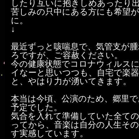
したり互いに抱きしめあったり
苦しみの只中にある方にも希望
に。
↓
最近ずっと咳喘息で、気管支が腫
ろですが、ご容赦ください。
今の健康状態でコロナウィルス
イなーと思いつつも、自宅で楽
と、やはり力が湧いてきます。
本当は今頃、公演のため、郷里で
予定でした。
気合を入れて準備していた全て
ってから、音楽は自分の人生そ
す実感しています。