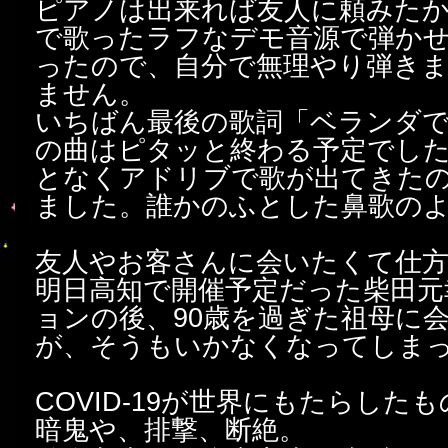
ピアノは出来れば友人に頼みた
で歌ったラフなデモ音源で弾か
ったので、自分で無理やり弾き
ません。
いちばん最後の歌詞「ベランダ
の曲はピタッと終わる予定でし
となくアドリブで歌が出てきた
ました。誰かのふとした鼻歌の
友人やお客さんに会いたくて仕
明日高知で開催予定だった柴田元
ョンの後、90歳を過ぎた祖母に
が、そうもいかなくなってしま
COVID-19が世界にもたらした
暗鬼や、排撃、断絶。