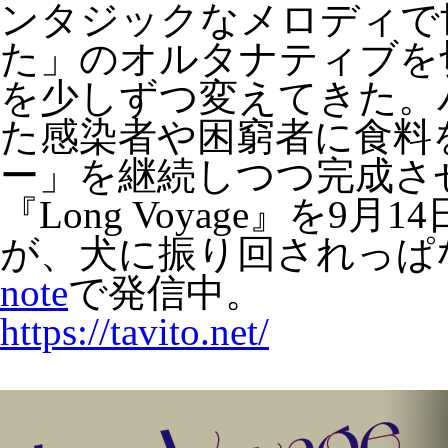
ンタジックなメロディで
た」のオルタナティブを
を少しずつ変えてきた。
た感染者や困窮者に食料
ー」を継続しつつ完成さ
『Long Voyage』を
が、犬に振り回されっぱ
note
で発信中。
https://tavito.net/