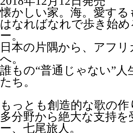
2018年12月12日発売
懐かしい家。海。愛する
はなればなれで歩き始め
ー。
日本の片隅から、アフリ
へ。
誰もの“普通じゃない”
たち。
もっとも創造的な歌の作
多分野から絶大な支持を
ー、七尾旅人。