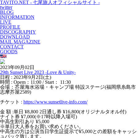
TAVITO.NET - 七尾旅人オフィシャルサイト -
twitter
BLOG
INFORMATION
LIVE
PROFILE
DISCOGRAPHY
DOWNLOAD
MAIL MAGAZINE
CONTACT
GOODS
2023年09月02日
29th Sunset Live 2023 -Love & Unity-
日程 : 2023年9月2日(土)
時間 : Opem：11:00 / Start： 11:30
会場：芥屋海水浴場・キャンプ場 特設ステージ(福岡県糸島市
志摩芥屋2589)
チケット :
https://www.sunsetlive-info.com/
金 額 :単日 ¥8,800 2日通し券 ¥16,800(オリジナルタオル付)
ナイト券 ¥7,000(※17時以降入場可)
中高生割引あり ¥5,000
※単日大人券をお買い求めください。
中高生の方は公演当日学生証提示で¥5,000との差額をキャッシ
ュバック致します。