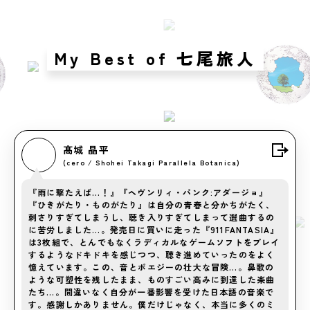
My Best of 七尾旅人
髙城 晶平
(cero / Shohei Takagi Parallela Botanica)
『雨に撃たえば…！』『ヘヴンリィ・パンク:アダージョ』
『ひきがたり・ものがたり』は自分の青春と分かちがたく、
刺さりすぎてしまうし、聴き入りすぎてしまって選曲するの
に苦労しました…。発売日に買いに走った『911FANTASIA』
は3枚組で、とんでもなくラディカルなゲームソフトをプレイ
するようなドキドキを感じつつ、聴き進めていったのをよく
憶えています。この、音とポエジーの壮大な冒険…。鼻歌の
ような可塑性を残したまま、ものすごい高みに到達した楽曲
たち…。間違いなく自分が一番影響を受けた日本語の音楽で
す。感謝しかありません。僕だけじゃなく、本当に多くのミ